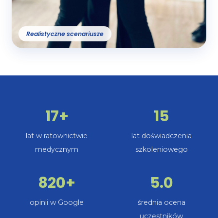
Realistyczne scenariusze
17+
15
lat w ratownictwie
lat doświadczenia
medycznym
szkoleniowego
820+
5.0
opinii w Google
średnia ocena
uczestników