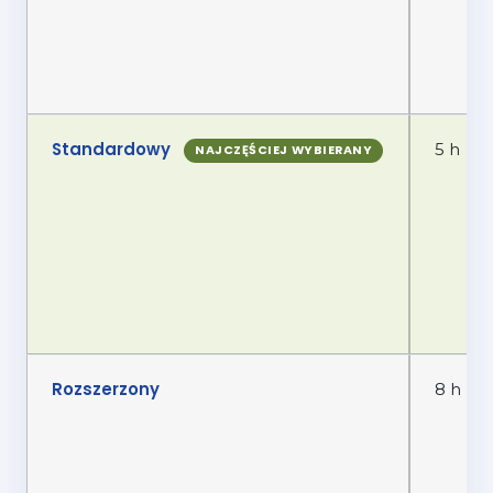
Standardowy
5 h
NAJCZĘŚCIEJ WYBIERANY
Rozszerzony
8 h