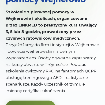
Kursy KPP
Szkolenie z pierwszej pomocy w
Wejherowie i okolicach, organizowane
przez LINKMED to praktyczny kurs trwający
3, 5 lub 8 godzin, prowadzony przez
czynnych ratowników medycznych.
Przyjeżdżamy do firm i instytucji w Wejherowie
i powiecie wejherowskim z pełnym
wyposażeniem. Osoby prywatne zapraszamy
na kursy otwarte w Trójmieście. Podczas
szkolenia ćwiczymy RKO na fantomach QCPR,
obsługę treningowego AED i realistyczne
scenariusze. Każdy uczestnik otrzymuje
imienny certyfikat ukończenia.