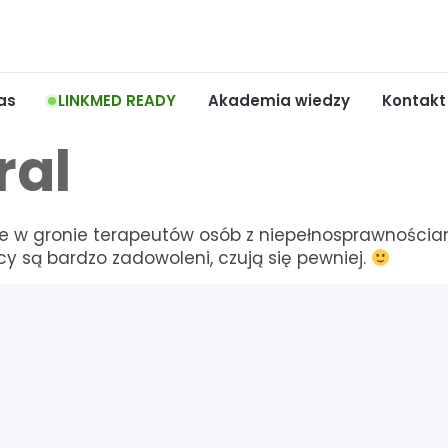
as
LINKMED READY
Akademia wiedzy
Kontakt
ral
ne w gronie terapeutów osób z niepełnosprawnościa
y są bardzo zadowoleni, czują się pewniej.