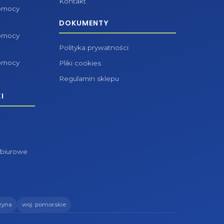
Kontakt
pomocy
DOKUMENTY
pomocy
Polityka prywatności
pomocy
Pliki cookies
Regulamin sklepu
I
 biurowe
zyna
woj. pomorskie