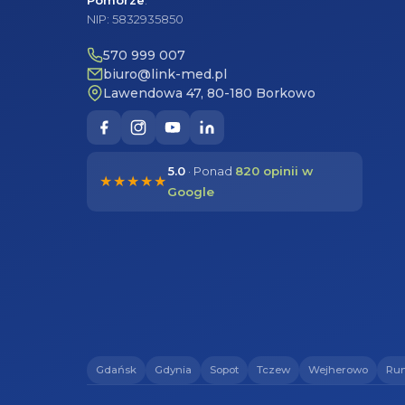
Pomorze
.
NIP: 5832935850
570 999 007
biuro@link-med.pl
Lawendowa 47, 80-180 Borkowo
5.0
· Ponad
820 opinii w
★★★★★
Google
Gdańsk
Gdynia
Sopot
Tczew
Wejherowo
Ru