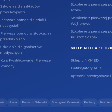
Szkolenie z pierwszej 
Szkolenia dla zakładów
Tczew
produkcyjnych
Szkolenie z pierwszej 
Pierwsza pomoc dla szkół i
Wejherowo
nauczycieli
Szkolenie z pierwszej 
Pierwsza pomoc w żłobkach i
Pruszcz Gdański
przedszkolach
Szkolenia dla gabinetów
SKLEP AED I APTECZK
medycznych
Kurs Kwalifikowanej Pierwszej
Sklep LINKMED
Pomocy
Defibrylatory AED
Apteczki przemysłowe i
mia
Reda
Pruszcz Gdański
Starogard Gdański
Kartuzy
Kościer