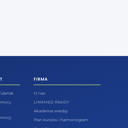
T
FIRMA
 Gdańsk
O nas
pomocy
LINKMED READY
Akademia wiedzy
pomocy
Plan kursów i harmonogram