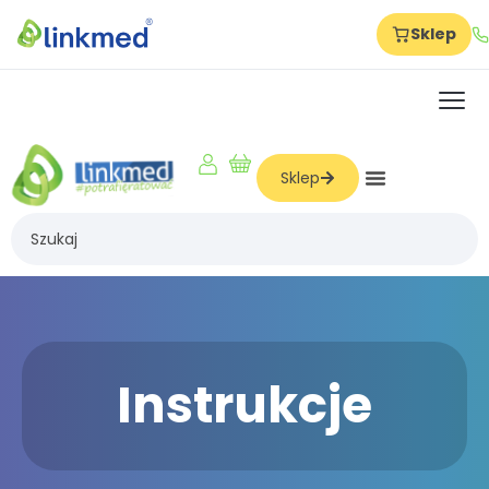
Sklep
Strona główna
Szkolenia
O nas
Sklep
Dla firm
Dla produkcji
Dla hoteli
Dla szkół
Dla żłobków i przedszkoli
Instrukcje
Dla logistyki i magazynów
Dla gabinetów i beauty