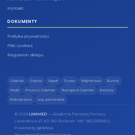
Kontakt
DOKUMENTY
Polityka prywatności
Pliki cookies
Regulamin sklepu
Gdańsk
Gdynia
Sopot
Tczew
Wejherowo
Rumia
Reda
Pruszcz Gdański
Starogard Gdański
Kartuzy
Kościerzyna
woj. pomorskie
© 2026
LINKMED
— Akademia Pierwszej Pomocy ·
Lawendowa 47, 80-180 Borkowo · NIP: 5832935850 |
Powered by
getknow
Prywatność
Cookies
Regulamin