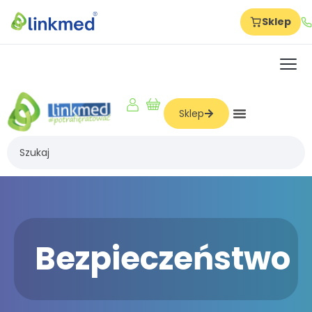
Sklep
Strona główna
Szkolenia
O nas
Sklep
Dla firm
Dla produkcji
Dla hoteli
Dla szkół
Dla żłobków i przedszkoli
Bezpieczeństwo
Dla logistyki i magazynów
Dla gabinetów i beauty