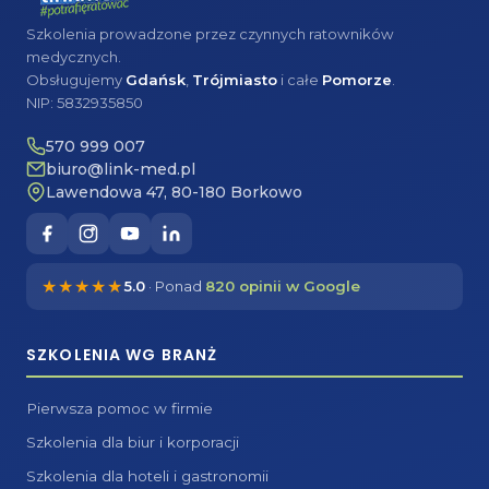
Szkolenia prowadzone przez czynnych ratowników
medycznych.
Obsługujemy
Gdańsk
,
Trójmiasto
i całe
Pomorze
.
NIP: 5832935850
570 999 007
biuro@link-med.pl
Lawendowa 47, 80-180 Borkowo
★★★★★
5.0
· Ponad
820 opinii w Google
SZKOLENIA WG BRANŻ
Pierwsza pomoc w firmie
Szkolenia dla biur i korporacji
Szkolenia dla hoteli i gastronomii