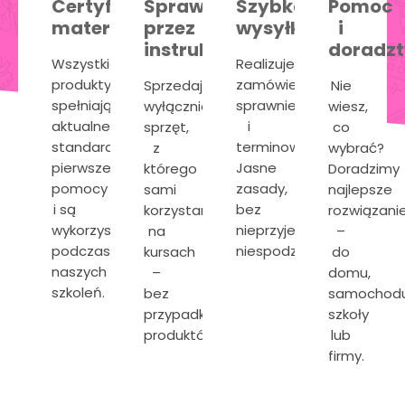
Certyfikowane
Sprawdzone
Szybka
Pomoc
materiały
przez
wysyłka
i
instruktorów
doradz
Wszystkie
Realizujemy
produkty
zamówienia
Sprzedajemy
Nie
spełniają
sprawnie
wyłącznie
wiesz,
aktualne
i
sprzęt,
co
standardy
terminowo.
z
wybrać?
pierwszej
Jasne
którego
Doradzimy
pomocy
zasady,
sami
najlepsze
i są
bez
korzystamy
rozwiązani
wykorzystywane
nieprzyjemnych
na
–
podczas
niespodzianek.
kursach
do
naszych
–
domu,
szkoleń.
bez
samochodu
przypadkowych
szkoły
produktów.
lub
firmy.