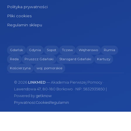
Polityka prywatności
Pliki cookies
Regulamin sklepu
Gdańsk
Gdynia
Sopot
Tczew
Wejherowo
Rumia
Reda
Pruszcz Gdański
Starogard Gdański
Kartuzy
Kościerzyna
woj. pomorskie
© 2026
LINKMED
— Akademia Pierwszej Pomocy ·
Lawendowa 47, 80-180 Borkowo · NIP: 5832935850 |
Powered by
getknow
Prywatność
Cookies
Regulamin