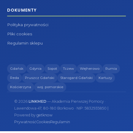
DOKUMENTY
Polityka prywatności
Pliki cookies
Regulamin sklepu
Gdańsk
Gdynia
Sopot
Tczew
Wejherowo
Rumia
Reda
Pruszcz Gdański
Starogard Gdański
Kartuzy
Kościerzyna
woj. pomorskie
© 2026
LINKMED
— Akademia Pierwszej Pomocy ·
Lawendowa 47, 80-180 Borkowo · NIP: 5832935850 |
Powered by
getknow
Prywatność
Cookies
Regulamin