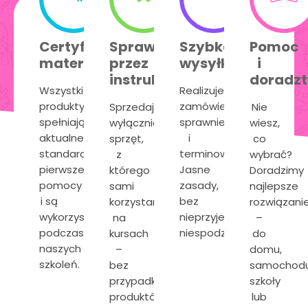
Certyfikowane
Sprawdzone
Szybka
Pomoc
materiały
przez
wysyłka
i
instruktorów
doradz
Wszystkie
Realizujemy
produkty
zamówienia
Sprzedajemy
Nie
spełniają
sprawnie
wyłącznie
wiesz,
aktualne
i
sprzęt,
co
standardy
terminowo.
z
wybrać?
pierwszej
Jasne
którego
Doradzimy
pomocy
zasady,
sami
najlepsze
i są
bez
korzystamy
rozwiązani
wykorzystywane
nieprzyjemnych
na
–
podczas
niespodzianek.
kursach
do
naszych
–
domu,
szkoleń.
bez
samochodu
przypadkowych
szkoły
produktów.
lub