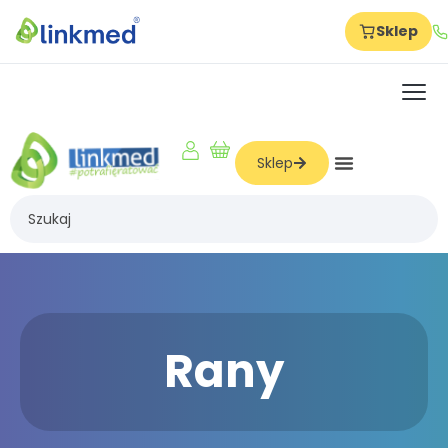
Sklep
Strona główna
Szkolenia
O nas
Sklep
Dla firm
Dla produkcji
Dla hoteli
Dla szkół
Dla żłobków i przedszkoli
Rany
Dla logistyki i magazynów
Dla gabinetów i beauty