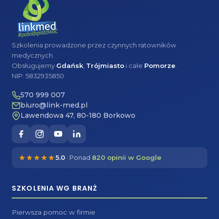
Szkolenia prowadzone przez czynnych ratowników
medycznych.
Obsługujemy
Gdańsk
,
Trójmiasto
i całe
Pomorze
.
NIP: 5832935850
570 999 007
biuro@link-med.pl
Lawendowa 47, 80-180 Borkowo
★★★★★
5.0
· Ponad
820 opinii w Google
SZKOLENIA WG BRANŻ
Pierwsza pomoc w firmie