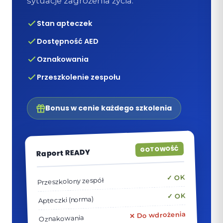
sytuacje zagrożenia życia.
Stan apteczek
Dostępność AED
Oznakowania
Przeszkolenie zespołu
Bonus w cenie każdego szkolenia
GOTOWOŚĆ
Raport READY
✓ OK
Przeszkolony zespół
✓ OK
Apteczki (norma)
✕ Do wdrożenia
Oznakowania