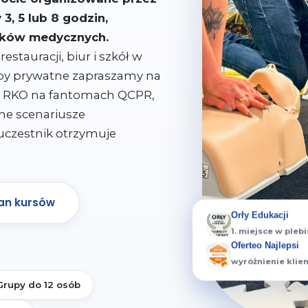
3, 5 lub 8 godzin,
ików medycznych.
stauracji, biur i szkół w
by prywatne zapraszamy na
my RKO na fantomach QCPR,
ne scenariusze
uczestnik otrzymuje
an kursów
Orły Edukacji
1. miejsce w plebi
Oferteo Najlepsi
wyróżnienie klie
Grupy do 12 osób