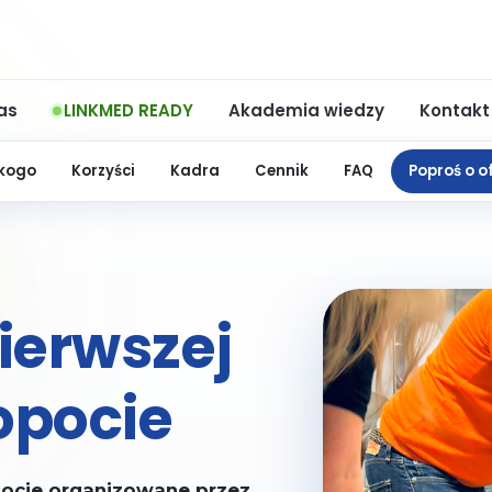
as
LINKMED READY
Akademia wiedzy
Kontakt
 kogo
Korzyści
Kadra
Cennik
FAQ
Poproś o o
pierwszej
opocie
pocie organizowane przez