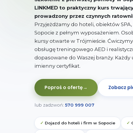
LINKMED to praktyczny kurs trwający 
prowadzony przez czynnych ratown
Przyjeżdżamy do hoteli, obiektów SPA, re
Sopocie z pełnym wyposażeniem. Oso
kursy otwarte w Trójmieście. Ćwiczy
obsługę treningowego AED i realistycz
dopasowane do Waszej branży. Każdy 
imienny certyfikat.
Poproś o ofertę
→
Zobacz pl
lub zadzwoń:
570 999 007
Dojazd do hoteli i firm w Sopocie