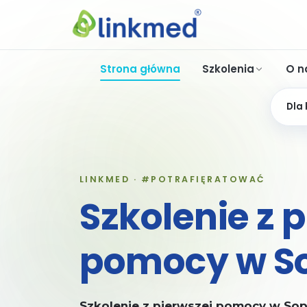
Strona główna
Szkolenia
O n
Dla
LINKMED · #POTRAFIĘRATOWAĆ
Szkolenie z 
pomocy w S
Szkolenie z pierwszej pomocy w So