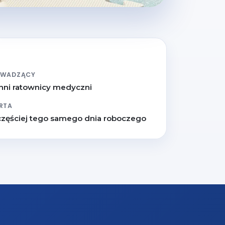
OWADZĄCY
nni ratownicy medyczni
RTA
częściej tego samego dnia roboczego