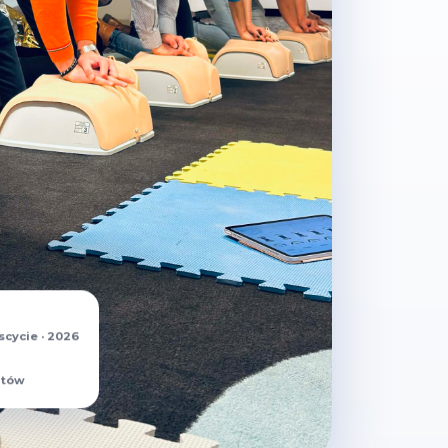
scycie · 2026
ntów