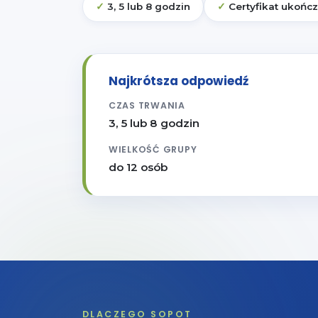
3, 5 lub 8 godzin
Certyfikat ukońc
Najkrótsza odpowiedź
CZAS TRWANIA
3, 5 lub 8 godzin
WIELKOŚĆ GRUPY
do 12 osób
DLACZEGO SOPOT