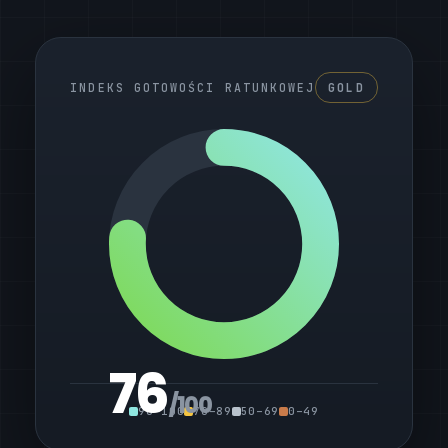
INDEKS GOTOWOŚCI RATUNKOWEJ
GOLD
76
/100
90–100
70–89
50–69
0–49