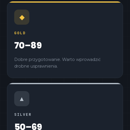
◆
GOLD
70–89
Dobre przygotowanie. Warto wprowadzić
drobne usprawnienia.
▲
SILVER
50–69