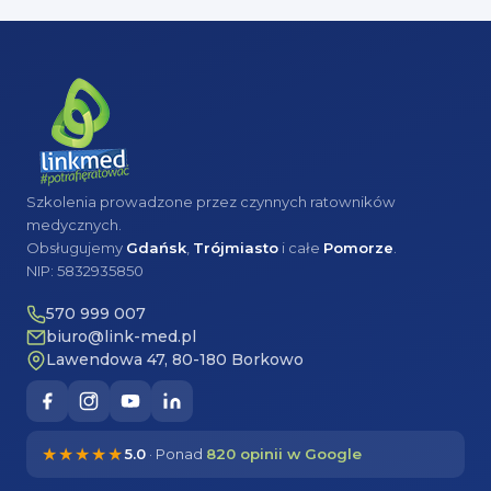
Szkolenia prowadzone przez czynnych ratowników
medycznych.
Obsługujemy
Gdańsk
,
Trójmiasto
i całe
Pomorze
.
NIP: 5832935850
570 999 007
biuro@link-med.pl
Lawendowa 47, 80-180 Borkowo
★★★★★
5.0
· Ponad
820 opinii w Google