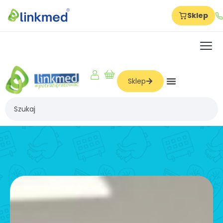
Sklep
Strona główna
Szkolenia
O nas
Sklep
Dla firm
Dla produkcji
Dla hoteli
Dla szkół
Dla żłobków i przedszkoli
Dla logistyki i magazynów
Dla gabinetów i beauty