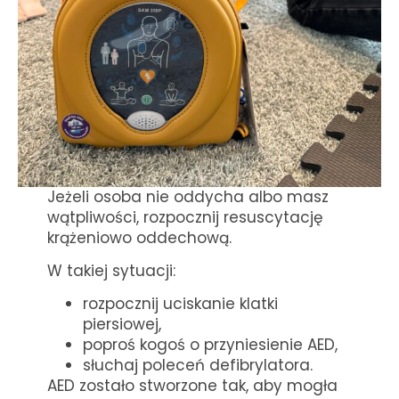
Jeżeli osoba nie oddycha albo masz
wątpliwości, rozpocznij resuscytację
krążeniowo oddechową.
W takiej sytuacji:
rozpocznij uciskanie klatki
piersiowej,
poproś kogoś o przyniesienie AED,
słuchaj poleceń defibrylatora.
AED zostało stworzone tak, aby mogła