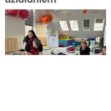
Podczas szkoleń często słyszymy:
„A co jeśli zrobię coś źle?”
To bardzo częsta obawa.