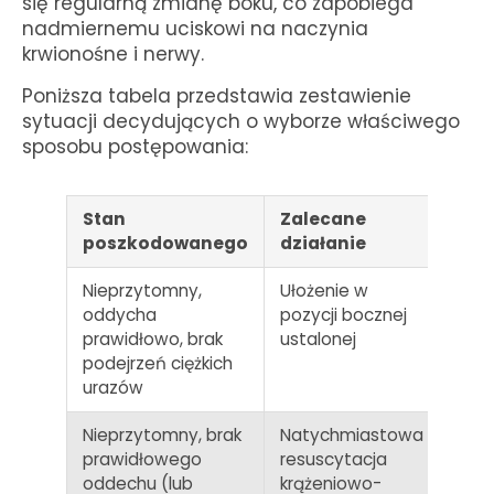
się regularną zmianę boku, co zapobiega
nadmiernemu uciskowi na naczynia
krwionośne i nerwy.
Poniższa tabela przedstawia zestawienie
sytuacji decydujących o wyborze właściwego
sposobu postępowania:
Stan
Zalecane
Cel
poszkodowanego
działanie
pos
Nieprzytomny,
Ułożenie w
Utrz
oddycha
pozycji bocznej
droż
prawidłowo, brak
ustalonej
odd
podejrzeń ciężkich
ochr
urazów
zach
Nieprzytomny, brak
Natychmiastowa
Podt
prawidłowego
resuscytacja
krąże
oddechu (lub
krążeniowo-
dotl