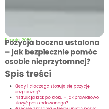
11 maja, 2026
Pozycja boczna ustalona
– jak bezpiecznie pomóc
osobie nieprzytomnej?
Spis treści
Kiedy i dlaczego stosuje się pozycję
bezpieczną?
Instrukcja krok po kroku – jak prawidłowo
ułożyć poszkodowanego?
Przeciwwskazania – kiedy unikać pozycji