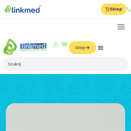
Sklep
Strona główna
Szkolenia
O nas
Sklep
Dla firm
Dla produkcji
Dla hoteli
Dla szkół
Dla żłobków i przedszkoli
Dla logistyki i magazynów
Dla gabinetów i beauty