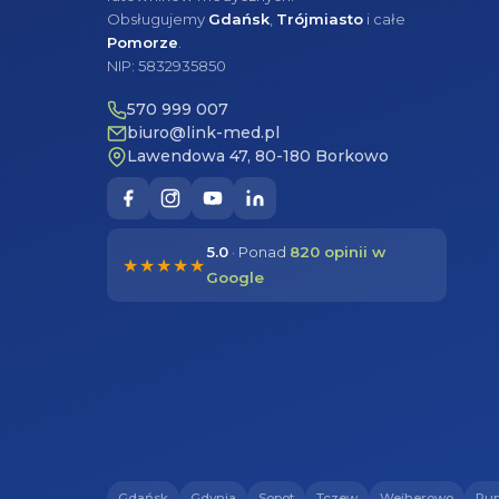
Obsługujemy
Gdańsk
,
Trójmiasto
i całe
Pomorze
.
NIP: 5832935850
570 999 007
biuro@link-med.pl
Lawendowa 47, 80-180 Borkowo
5.0
· Ponad
820 opinii w
★★★★★
Google
Gdańsk
Gdynia
Sopot
Tczew
Wejherowo
Ru