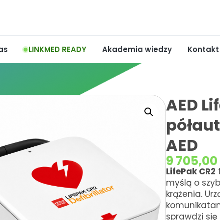
as
LINKMED READY
Akademia wiedzy
Kontakt
AED Li
półau
AED
9 705,0
LifePak CR2
myślą o szy
krążenia. Ur
komunikatam
sprawdzi si