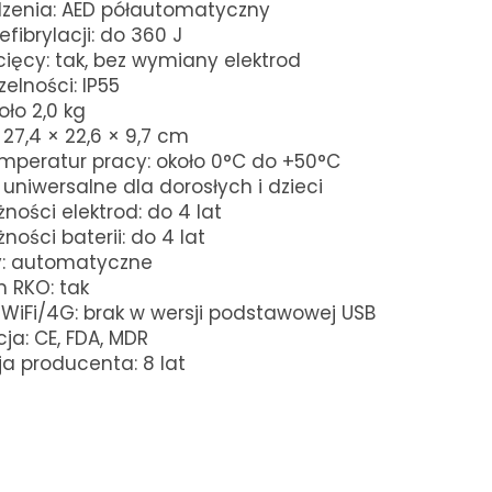
zenia: AED półautomatyczny
fibrylacji: do 360 J
cięcy: tak, bez wymiany elektrod
elności: IP55
ło 2,0 kg
27,4 × 22,6 × 9,7 cm
mperatur pracy: około 0°C do +50°C
 uniwersalne dla dorosłych i dzieci
ności elektrod: do 4 lat
ości baterii: do 4 lat
y: automatyczne
 RKO: tak
WiFi/4G: brak w wersji podstawowej USB
ja: CE, FDA, MDR
 producenta: 8 lat