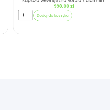
Kapsuła wewnętrzna Rotaid z alarmem
998,00
zł
Dodaj do koszyka