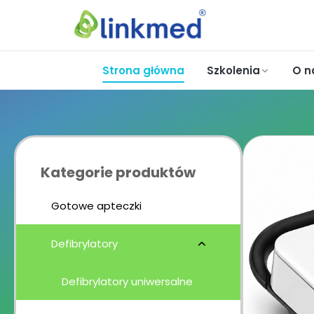
Strona główna
Szkolenia
O n
Kategorie produktów
Gotowe apteczki
Defibrylatory
Defibrylatory uniwersalne