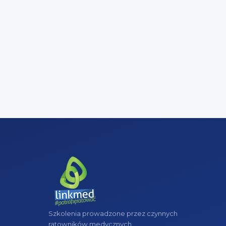
Szkolenia prowadzone przez czynnych
ratowników medycznych.