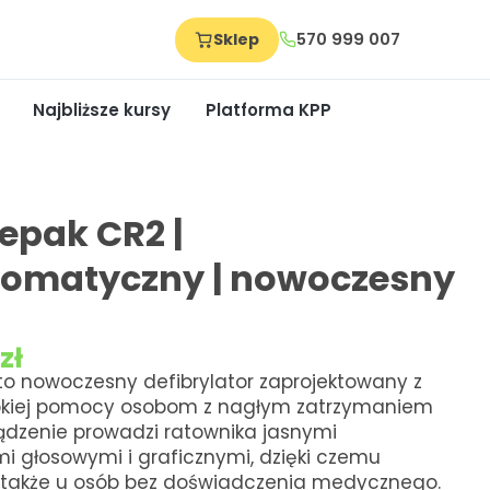
Sklep
570 999 007
Najbliższe kursy
Platforma KPP
fepak CR2 |
tomatyczny | nowoczesny
0
zł
to nowoczesny defibrylator zaprojektowany z
bkiej pomocy osobom z nagłym zatrzymaniem
ządzenie prowadzi ratownika jasnymi
i głosowymi i graficznymi, dzięki czemu
ę także u osób bez doświadczenia medycznego.