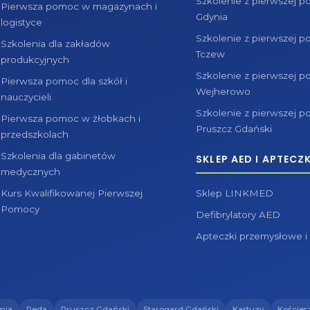
Szkolenie z pierwszej 
Pierwsza pomoc w magazynach i
Gdynia
logistyce
Szkolenie z pierwszej 
Szkolenia dla zakładów
Tczew
produkcyjnych
Szkolenie z pierwszej 
Pierwsza pomoc dla szkół i
Wejherowo
nauczycieli
Szkolenie z pierwszej 
Pierwsza pomoc w żłobkach i
Pruszcz Gdański
przedszkolach
Szkolenia dla gabinetów
SKLEP AED I APTECZK
medycznych
Kurs Kwalifikowanej Pierwszej
Sklep LINKMED
Pomocy
Defibrylatory AED
Apteczki przemysłowe i
mia
Reda
Pruszcz Gdański
Starogard Gdański
Kartuzy
Kościer