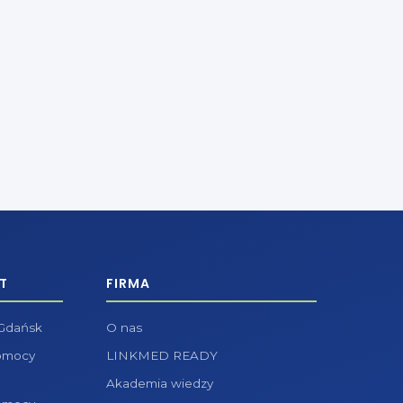
T
FIRMA
 Gdańsk
O nas
pomocy
LINKMED READY
Akademia wiedzy