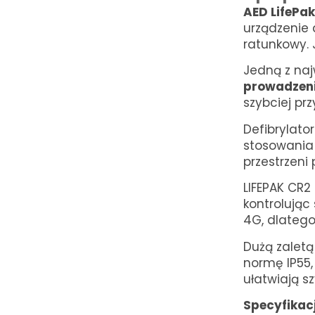
AED LifePa
urządzenie
ratunkowy. 
Jedną z naj
prowadzenia
szybciej pr
Defibrylato
stosowania 
przestrzeni 
LIFEPAK CR2
kontrolując
4G, dlatego
Dużą zaletą
normę IP55
ułatwiają s
Specyfikac