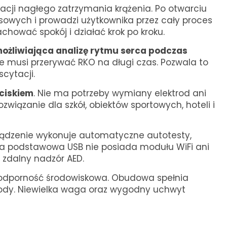
acji nagłego zatrzymania krążenia. Po otwarciu
wych i prowadzi użytkownika przez cały proces
hować spokój i działać krok po kroku.
ożliwiająca analizę rytmu serca podczas
nie musi przerywać RKO na długi czas. Pozwala to
cytacji.
ciskiem
. Nie ma potrzeby wymiany elektrod ani
iązanie dla szkół, obiektów sportowych, hoteli i
rządzenie wykonuje automatyczne autotesty,
rsja podstawowa USB nie posiada modułu WiFi ani
y zdalny nadzór AED.
a odporność środowiskowa. Obudowa spełnia
wody. Niewielka waga oraz wygodny uchwyt