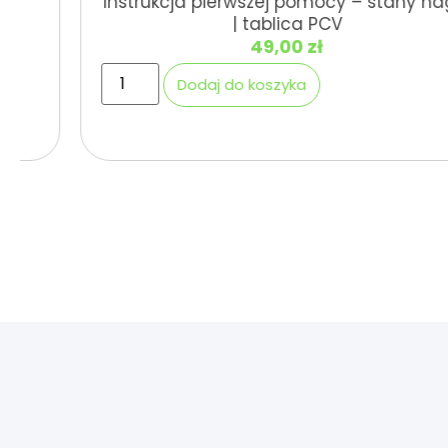
Instrukcja pierwszej pomocy – stany nagłe
| tablica PCV
49,00
zł
Dodaj do koszyka