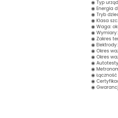
◉
Typ urząd
◉
Energia de
◉
Tryb dzie
◉
Klasa szcz
◉
Waga: oko
◉
Wymiary: 
◉
Zakres te
◉
Elektrody:
◉
Okres waż
◉
Okres ważn
◉
Autotest
◉
Metronom
◉
Łączność 
◉
Certyfikac
◉
Gwarancja