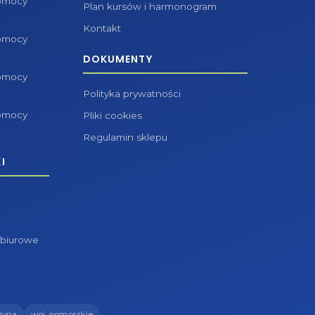
pomocy
Plan kursów i harmonogram
Kontakt
pomocy
DOKUMENTY
pomocy
Polityka prywatności
pomocy
Pliki cookies
Regulamin sklepu
I
 biurowe
zyna
woj. pomorskie