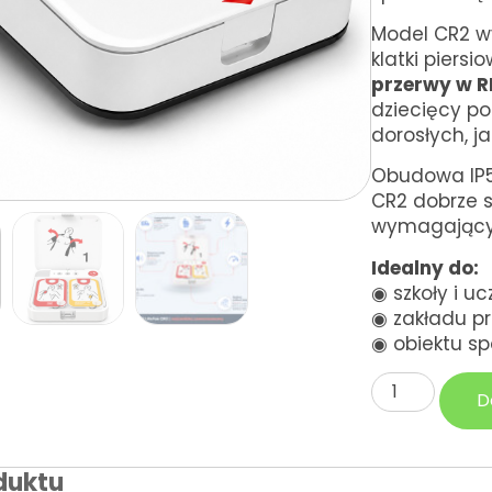
Model CR2 wy
klatki piers
przerwy w R
dziecięcy p
dorosłych, jak
Obudowa IP55
CR2 dobrze 
wymagający
Idealny do:
◉
szkoły i uc
◉
zakładu p
◉
obiektu sp
D
duktu