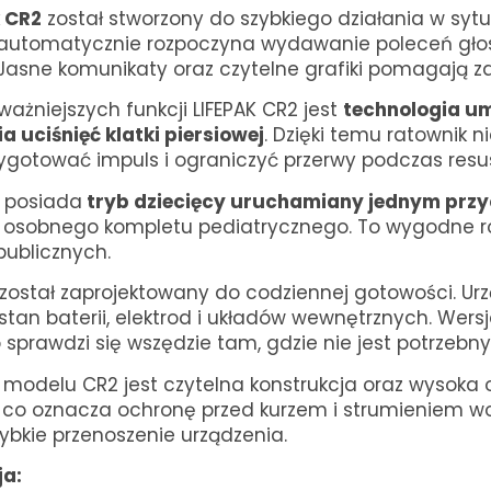
k CR2
został stworzony do szybkiego działania w sytu
 automatycznie rozpoczyna wydawanie poleceń głoso
Jasne komunikaty oraz czytelne grafiki pomagają zac
ważniejszych funkcji LIFEPAK CR2 jest
technologia um
 uciśnięć klatki piersiowej
. Dzięki temu ratownik 
zygotować impuls i ograniczyć przerwy podczas resus
r posiada
tryb dziecięcy uruchamiany jednym przy
osobnego kompletu pediatrycznego. To wygodne rozw
publicznych.
 został zaprojektowany do codziennej gotowości. U
 stan baterii, elektrod i układów wewnętrznych. We
 sprawdzi się wszędzie tam, gdzie nie jest potrzebn
 modelu CR2 jest czytelna konstrukcja oraz wysok
, co oznacza ochronę przed kurzem i strumieniem 
zybkie przenoszenie urządzenia.
ja: