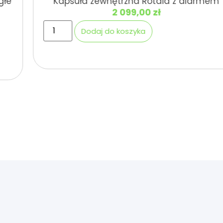
Kapsuła zewnętrzna Rotaid z alarmem
2 099,00
zł
Dodaj do koszyka