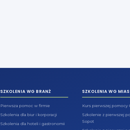
SZKOLENIA WG BRANŻ
SZKOLENIA WG MIAS
Pierwsza pomoc w firmie
Kurs pierwszej pomocy
Szkolenia dla biur i korporacji
Szkolenie z pierwszej 
Sopot
Szkolenia dla hoteli i gastronomii