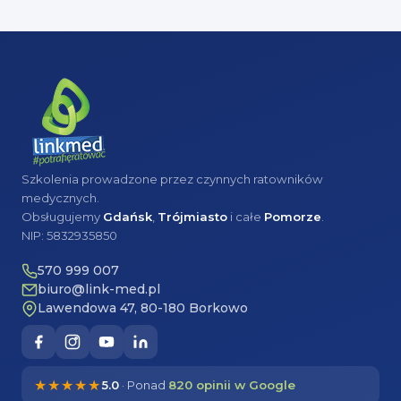
Szkolenia prowadzone przez czynnych ratowników
medycznych.
Obsługujemy
Gdańsk
,
Trójmiasto
i całe
Pomorze
.
NIP: 5832935850
570 999 007
biuro@link-med.pl
Lawendowa 47, 80-180 Borkowo
★★★★★
5.0
· Ponad
820 opinii w Google