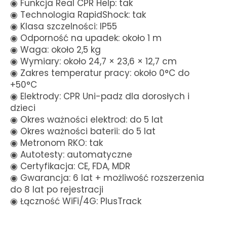
◉ Funkcja Real CPR Help: tak
◉ Technologia RapidShock: tak
◉ Klasa szczelności: IP55
◉ Odporność na upadek: około 1 m
◉ Waga: około 2,5 kg
◉ Wymiary: około 24,7 × 23,6 × 12,7 cm
◉ Zakres temperatur pracy: około 0°C do
+50°C
◉ Elektrody: CPR Uni-padz dla dorosłych i
dzieci
◉ Okres ważności elektrod: do 5 lat
◉ Okres ważności baterii: do 5 lat
◉ Metronom RKO: tak
◉ Autotesty: automatyczne
◉ Certyfikacja: CE, FDA, MDR
◉ Gwarancja: 6 lat + możliwość rozszerzenia
do 8 lat po rejestracji
◉ Łączność WiFi/4G: PlusTrack