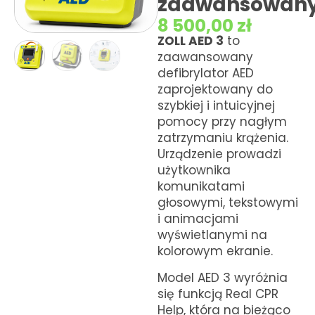
zaawansowan
Kursy KPP
8 500,00
zł
ZOLL AED 3
to
zaawansowany
defibrylator AED
zaprojektowany do
szybkiej i intuicyjnej
pomocy przy nagłym
zatrzymaniu krążenia.
Urządzenie prowadzi
użytkownika
komunikatami
głosowymi, tekstowymi
i animacjami
wyświetlanymi na
kolorowym ekranie.
Model AED 3 wyróżnia
się funkcją Real CPR
Help, która na bieżąco