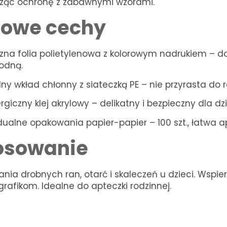
cząc ochronę z zabawnymi wzorami.
zowe cechy
czna folia polietylenowa z kolorowym nadrukiem – do
odną.
ny wkład chłonny z siateczką PE – nie przyrasta do r
rgiczny klej akrylowy – delikatny i bezpieczny dla dzi
dualne opakowania papier-papier – 100 szt., łatwa a
osowanie
nia drobnych ran, otarć i skaleczeń u dzieci. Wspier
rafikom. Idealne do apteczki rodzinnej.