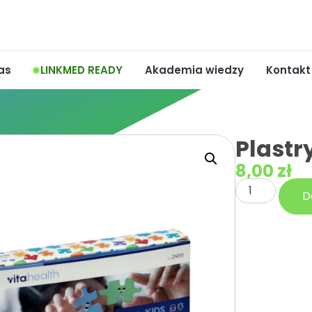
as
LINKMED READY
Akademia wiedzy
Kontakt
Plastry
8,00
zł
D