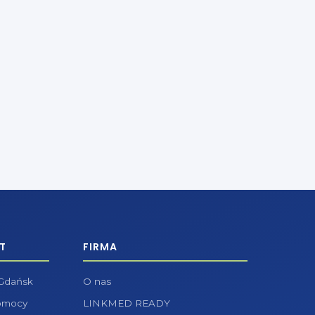
T
FIRMA
 Gdańsk
O nas
pomocy
LINKMED READY