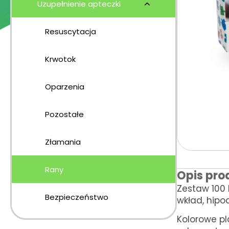
Uzupełnienie apteczki
Resuscytacja
Krwotok
Oparzenia
Pozostałe
Złamania
Rany
Opis pro
Zestaw 100 
Bezpieczeństwo
wkład, hipo
Kolorowe pl