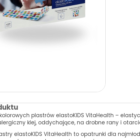
duktu
kolorowych plastrów elastoKIDS VitaHealth – elastyc
alergiczny klej, oddychające, na drobne rany i otarci
astry elastoKIDS VitaHealth to opatrunki dla najmł