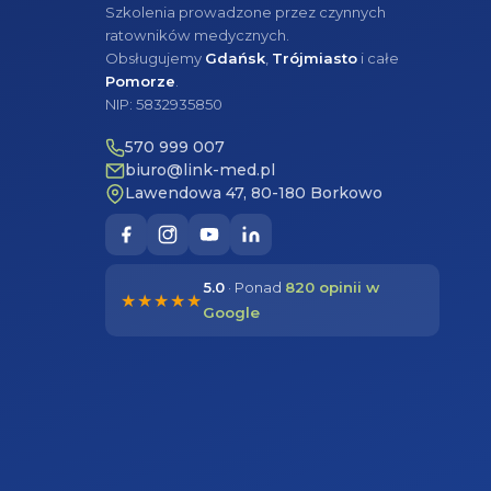
Szkolenia prowadzone przez czynnych
ratowników medycznych.
Obsługujemy
Gdańsk
,
Trójmiasto
i całe
Pomorze
.
NIP: 5832935850
570 999 007
biuro@link-med.pl
Lawendowa 47, 80-180 Borkowo
5.0
· Ponad
820 opinii w
★★★★★
Google