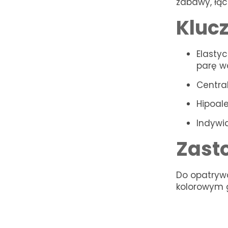
zabawy, łą
Kluc
Elasty
parę w
Central
Hipoale
Indywi
Zast
Do opatrywa
kolorowym g