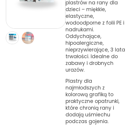
plastrów na rany dla
Kursy KPP
dzieci – miękkie,
elastyczne,
wodoodporne z folii PE i
nadrukami.
Oddychające,
hipoalergiczne,
nieprzywierające, 3 lata
trwałości. Idealne do
zabawy i drobnych
urazów.
Plastry dla
najmłodszych z
kolorową grafiką to
praktyczne opatrunki,
które chronią rany i
dodają uśmiechu
podczas gojenia.