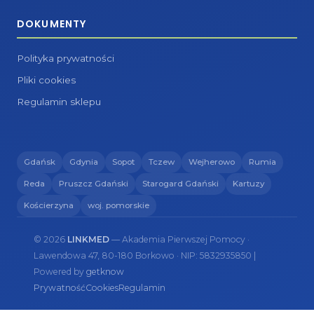
DOKUMENTY
Polityka prywatności
Pliki cookies
Regulamin sklepu
Gdańsk
Gdynia
Sopot
Tczew
Wejherowo
Rumia
Reda
Pruszcz Gdański
Starogard Gdański
Kartuzy
Kościerzyna
woj. pomorskie
© 2026
LINKMED
— Akademia Pierwszej Pomocy ·
Lawendowa 47, 80-180 Borkowo · NIP: 5832935850 |
Powered by
getknow
Prywatność
Cookies
Regulamin