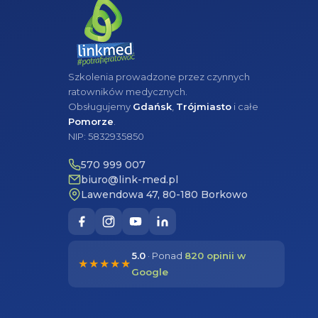
Szkolenia prowadzone przez czynnych
ratowników medycznych.
Obsługujemy
Gdańsk
,
Trójmiasto
i całe
Pomorze
.
NIP: 5832935850
570 999 007
biuro@link-med.pl
Lawendowa 47, 80-180 Borkowo
5.0
· Ponad
820 opinii w
★★★★★
Google