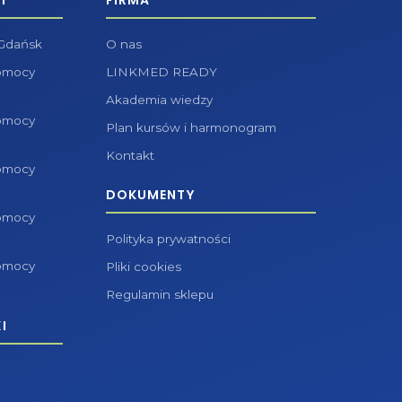
T
FIRMA
 Gdańsk
O nas
pomocy
LINKMED READY
Akademia wiedzy
pomocy
Plan kursów i harmonogram
Kontakt
pomocy
DOKUMENTY
pomocy
Polityka prywatności
pomocy
Pliki cookies
Regulamin sklepu
I