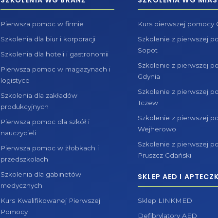
SZKOLENIA WG BRANŻ
SZKOLENIA WG MIAS
Pierwsza pomoc w firmie
Kurs pierwszej pomocy
Szkolenia dla biur i korporacji
Szkolenie z pierwszej 
Sopot
Szkolenia dla hoteli i gastronomii
Szkolenie z pierwszej 
Pierwsza pomoc w magazynach i
Gdynia
logistyce
Szkolenie z pierwszej 
Szkolenia dla zakładów
Tczew
produkcyjnych
Szkolenie z pierwszej 
Pierwsza pomoc dla szkół i
Wejherowo
nauczycieli
Szkolenie z pierwszej 
Pierwsza pomoc w żłobkach i
Pruszcz Gdański
przedszkolach
Szkolenia dla gabinetów
SKLEP AED I APTECZK
medycznych
Kurs Kwalifikowanej Pierwszej
Sklep LINKMED
Pomocy
Defibrylatory AED