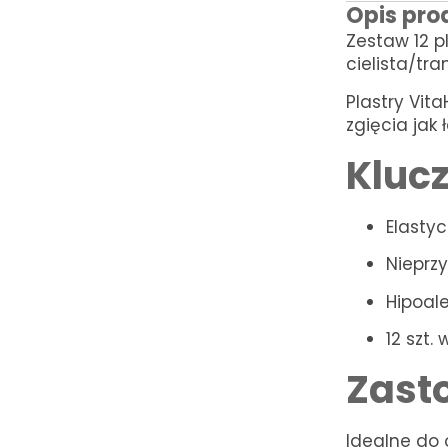
Opis pro
Zestaw 12 p
cielista/tra
Plastry Vit
zgięcia jak
Kluc
Elastyc
Nieprz
Hipoale
12 szt.
Zast
Idealne do 