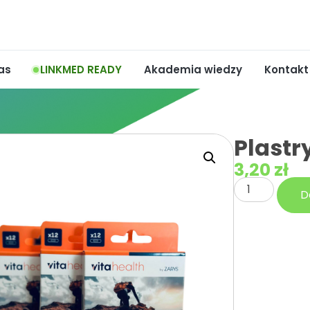
as
LINKMED READY
Akademia wiedzy
Kontakt
Plastr
3,20
zł
D