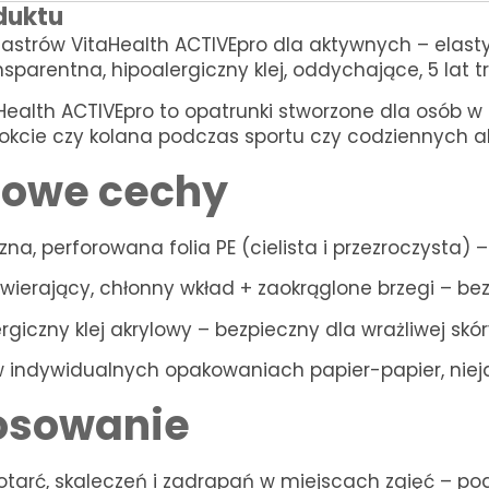
duktu
lastrów VitaHealth ACTIVEpro dla aktywnych – elasty
nsparentna, hipoalergiczny klej, oddychające, 5 lat t
aHealth ACTIVEpro to opatrunki stworzone dla osób w 
 łokcie czy kolana podczas sportu czy codziennych a
zowe cechy
zna, perforowana folia PE (cielista i przezroczysta)
ywierający, chłonny wkład + zaokrąglone brzegi – b
rgiczny klej akrylowy – bezpieczny dla wrażliwej skór
 w indywidualnych opakowaniach papier-papier, niej
osowanie
otarć, skaleczeń i zadrapań w miejscach zgięć – pod