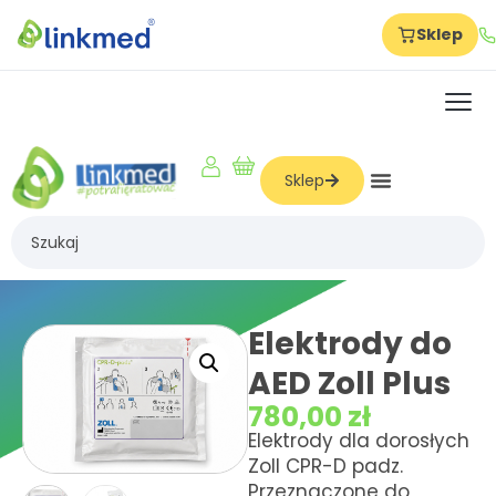
Sklep
Strona główna
Szkolenia
O nas
Sklep
Dla firm
Dla produkcji
Dla hoteli
Dla szkół
Elektrody do
AED Zoll Plus
Dla żłobków i przedszkoli
780,00
zł
Dla logistyki i magazynów
Elektrody dla dorosłych
Zoll CPR-D padz.
Dla gabinetów i beauty
Przeznaczone do